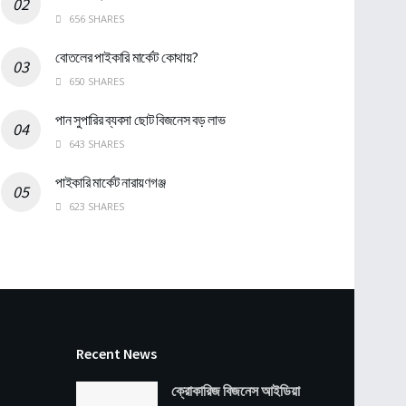
656 SHARES
বোতলের পাইকারি মার্কেট কোথায়?
650 SHARES
পান সুপারির ব্যবসা ছোট বিজনেস বড় লাভ
643 SHARES
পাইকারি মার্কেট নারায়ণগঞ্জ
623 SHARES
Recent News
ক্রোকারিজ বিজনেস আইডিয়া