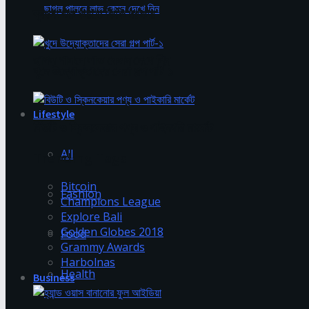
ব্যবসা শুরু করতে কিকি দরকার
ছাগল পালনে লাভ কেমন দেখে নিন
খুদে উদ্যোক্তাদের সেরা গল্প পার্ট-১
Lifestyle
বিউটি ও স্কিনকেয়ার পণ্য ও পাইকারি মার্কেট
All
Trending Tags
Bitcoin
Fashion
Champions League
Explore Bali
Golden Globes 2018
Food
Grammy Awards
Harbolnas
Health
Business