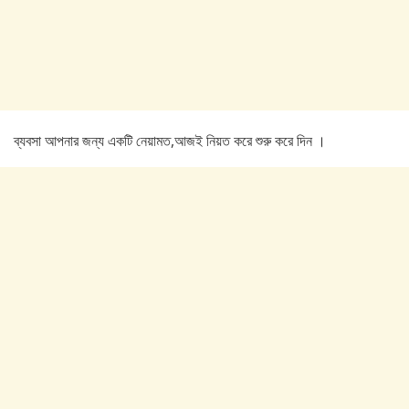
ব্যবসা আপনার জন্য একটি নেয়ামত,আজই নিয়ত করে শুরু করে দিন ।