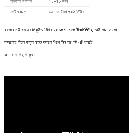
অন্যান্য উপাদান
10–15 টাকা
মোট খরচ ≈
৬০–৭০ টাকা প্রতি লিটার
বাজারে এই ধরনের লিকুইড বিক্রি হয়
১০০–১৫০ টাকা/লিটার
, তাই লাভ ভালো।
বানানোর নিয়ম কানুন হাতে কলমে শিখে নিন আগামি এপিসোটে।
আমার সাথেই থাকুন।