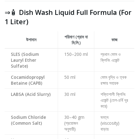
⇒🧴
Dish Wash Liquid Full Formula (For
1 Liter)
পরিমাণ (গ্রাম বা
উপাদান
কাজ
মি.লি.)
SLES (Sodium
150–200 ml
প্রধান ফোম ও
Lauryl Ether
ক্লিনিং এজেন্ট
Sulfate)
Cocamidopropyl
50 ml
ফোম বৃদ্ধি ও ত্বক
Betaine (CAPB)
রক্ষায় সহায়ক
LABSA (Acid Slurry)
30 ml
শক্তিশালী ক্লিনিং
এজেন্ট (তেল-চর্বি দূর
করে)
Sodium Chloride
30–40 gm
ঘনত্ব
(Common Salt)
(প্রয়োজন
(viscosity)
অনুযায়ী)
বাড়ায়