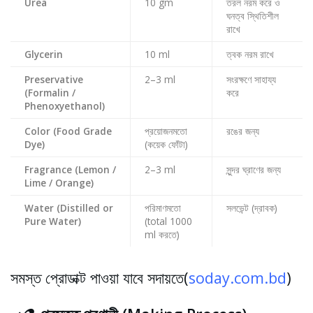
Urea
10 gm
তরল নরম করে ও
ঘনত্ব স্থিতিশীল
রাখে
Glycerin
10 ml
ত্বক নরম রাখে
Preservative
2–3 ml
সংরক্ষণে সাহায্য
(Formalin /
করে
Phenoxyethanol)
Color (Food Grade
প্রয়োজনমতো
রঙের জন্য
Dye)
(কয়েক ফোঁটা)
Fragrance (Lemon /
2–3 ml
সুন্দর ঘ্রাণের জন্য
Lime / Orange)
Water (Distilled or
পরিমাণমতো
সলভেন্ট (দ্রাবক)
Pure Water)
(total 1000
ml করতে)
সমস্ত প্রোডাক্ট পাওয়া যাবে সদায়তে(
soday.com.bd
)