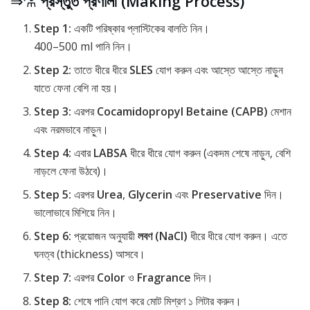
⇒⚗️
প্রস্তুত প্রণালী (Making Process)
Step 1:
একটি পরিষ্কার প্লাস্টিকের বালতি নিন।
400–500 ml পানি নিন।
Step 2:
তাতে ধীরে ধীরে
SLES
যোগ করুন এবং আস্তে আস্তে নাড়ুন
যাতে ফেনা বেশি না হয়।
Step 3:
এরপর
Cocamidopropyl Betaine (CAPB)
মেশান
এবং নরমভাবে নাড়ুন।
Step 4:
এবার
LABSA
ধীরে ধীরে যোগ করুন (একদম শেষে নাড়ুন, বেশি
নাড়লে ফেনা উঠবে)।
Step 5:
এরপর
Urea
,
Glycerin
এবং
Preservative
দিন।
ভালোভাবে মিশিয়ে নিন।
Step 6:
প্রয়োজন অনুযায়ী
লবণ (NaCl)
ধীরে ধীরে যোগ করুন। এতে
ঘনত্ব (thickness) আসবে।
Step 7:
এরপর
Color
ও
Fragrance
দিন।
Step 8:
শেষে পানি যোগ করে মোট মিশ্রণ ১ লিটার করুন।