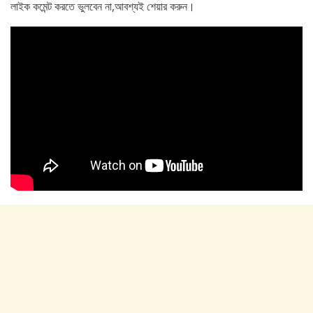
লাইক কমেন্ট করতে ভুলবেন না,আবশ্যই শেয়ার করুন।