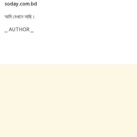
soday.com.bd
আমি যেখানে আছি।
⎯ AUTHOR ⎯