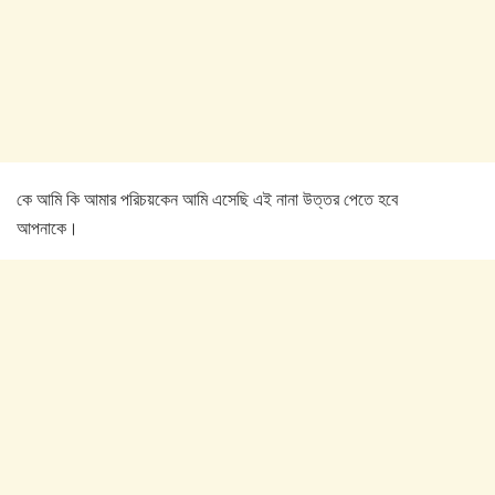
কে আমি কি আমার পরিচয়কেন আমি এসেছি এই নানা উত্তর পেতে হবে
আপনাকে।